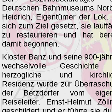
Deutschen Bahnmuseums Norb
Heidrich, Eigentümer der Lok, 
sich zum Ziel gesetzt, sie lauff
zu restaurieren und hat bere
damit begonnen.
Kloster Banz und seine 900-jähr
wechselvolle Geschichte 
herzogliche und kirchli
Residenz wurde zur Überrasch
der Betzdorfer vom eige
Reiseleiter, Ernst-Helmut Zölln
geschildert und er führte sie d