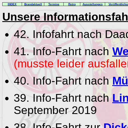
INDEX
Brandaktuell
Termine
Retro
Ausstellungen
Veröffentlich
Unsere Informationsfah
42. Infofahrt nach Da
41. Info-Fahrt nach
We
(musste leider ausfalle
40. Info-Fahrt nach
Mü
39. Info-Fahrt nach
Li
September 2019
38. Info-Fahrt zur
Dick