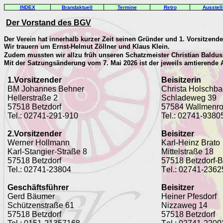
INDEX
Brandaktuell
Termine
Retro
Ausstel
Der Vorstand des BGV
Der Verein hat innerhalb kurzer Zeit seinen Gründer und 1. Vorsitzend
Wir trauern um Ernst-Helmut Zöllner und Klaus Klein.
Zudem mussten wir allzu früh unseren Schatzmeister Christian Baldus
Mit der Satzungsänderung vom 7. Mai 2026 ist der jeweils amtierende 
1.Vorsitzender
Beisitzerin
BM Johannes Behner
Christa Holschb
Hellerstraße 2
Schladeweg 39
57518 Betzdorf
57584 Wallmenro
Tel.: 02741-291-910
Tel.:
02741-9380
2.Vorsitzender
Beisitzer
Werner Hollmann
Karl-Heinz Brato
Karl-Stangier-Straße 8
Mittelstraße 18
57518 Betzdorf
5
7518 Betzdorf-
Tel.:
02741-23804
T
el.: 02741-236
Geschäftsführer
Beisitzer
Gerd Bäumer
Heiner Pfesdorf
Schützenstraße 61
N
izzaweg 14
57518 Betzdorf
5
7518 Betzdorf