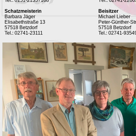
Tel.:
0151-21357168
T
el.: 02741-2200
Schatzmeisterin
Beisitzer
Barbara Jäger
Michael Lieber
Elisabethstraße 13
Peter-Günther-St
57518 Betzdorf
57518 Betzdorf
Tel.: 02741-23111
Tel.: 02741-9354