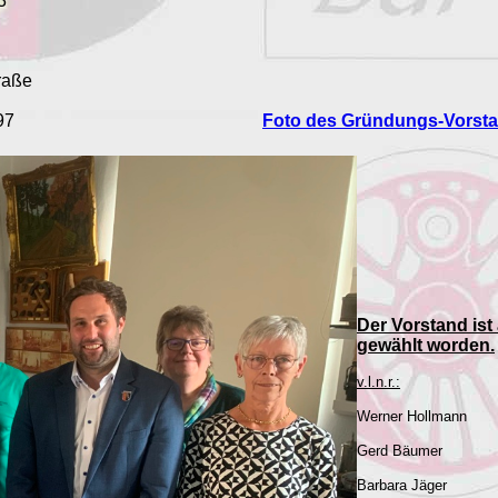
3
raße
97
Foto des Gründungs-Vorsta
Der Vorstand ist
gewählt worden.
v.l.n.r.:
Werner Hollmann
Gerd Bäumer
Barbara Jäger