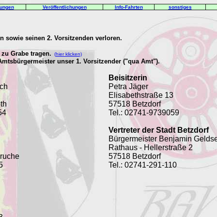
lungen
Veröffentlichungen
Info-Fahrten
sonstiges
en sowie seinen 2. Vorsitzenden verloren.
 zu Grabe tragen.
(
hier klicken)
Amtsbürgermeister unser 1. Vorsitzender ("qua Amt").
Beisitzerin
ach
Petra Jäger
Elisabethstraße 13
th
57518 Betzdorf
54
Tel.: 02741-9739059
Vertreter der Stadt Betzdorf
Bürgermeister Benjamin Geldse
Rathaus - Hellerstraße 2
Bruche
57518 Betzdorf
25
Tel.:
02741-291-110